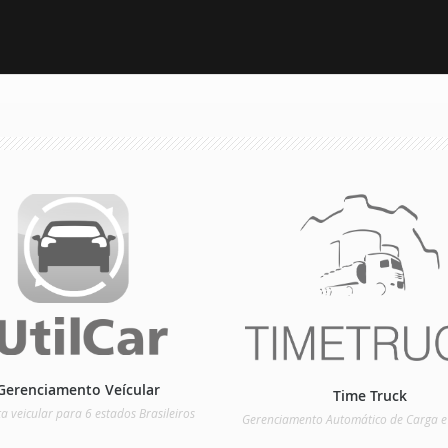
Gerenciamento Veícular
Time Truck
a veicular para 6 estados Brasileiros
Gerenciamento Automático de Carga e