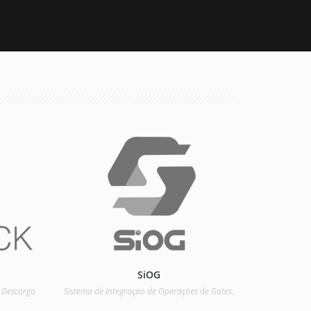
SiOG
 Descarga
Sistema de Integraçao de Operações de Gates.