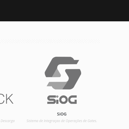
SiOG
 Descarga
Sistema de Integraçao de Operações de Gates.