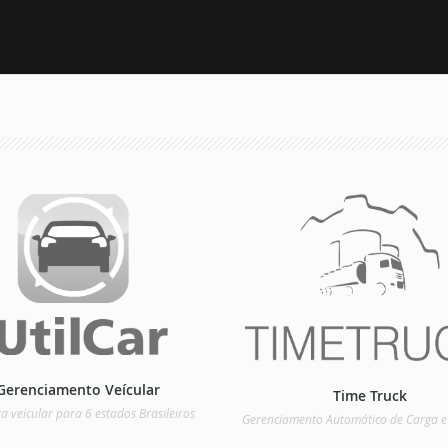
Gerenciamento Veícular
Time Truck
a veicular para 6 estados Brasileiros
Gerenciamento Automático de Carga e