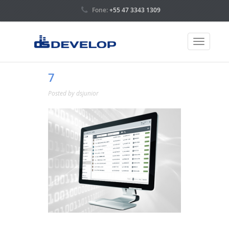
Fone:
+55 47 3343 1309
7
Posted by
dsjunior