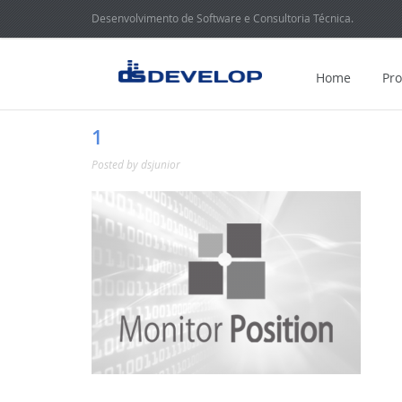
Desenvolvimento de Software e Consultoria Técnica.
Home
Pr
1
Posted by
dsjunior