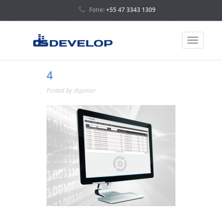
Fone:
+55 47 3343 1309
4
Posted by
dsjunior